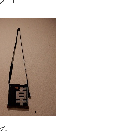
グ Ⅰ
グ。