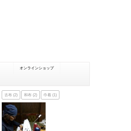
オンラインショップ
古布
和布
巾着
(2)
(2)
(1)