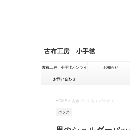
古布工房 小手毬
古布工房 小手毬オンライ
お知らせ
お問い合わせ
ンショップ
HOME
>
古布でつくる
>
バッグ
>
バッグ