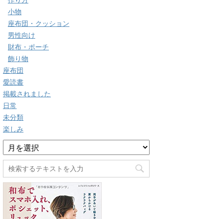
作り方
小物
座布団・クッション
男性向け
財布・ポーチ
飾り物
座布団
愛読書
掲載されました
日常
未分類
楽しみ
ア
ー
カ
イ
ブ