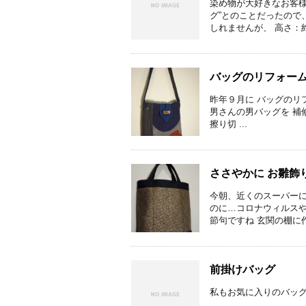
染め物が大好きなお客様
グ”とのことだったので
しれませんが、 高さ：約20
バッグのリフォーム Ⅱ 
昨年９月に バッグのリフォ
男さんの男バッグを 補
擦り切 ...
ささやかに お雛飾
今朝、近くのスーパーに
のに…コロナウィルスや
節句ですね 玄関の棚に作
前掛けバッグ
私もお気に入りのバッ