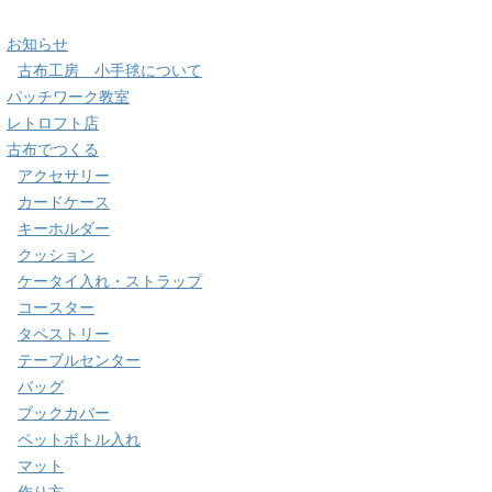
お知らせ
古布工房 小手毬について
パッチワーク教室
レトロフト店
古布でつくる
アクセサリー
カードケース
キーホルダー
クッション
ケータイ入れ・ストラップ
コースター
タペストリー
テーブルセンター
バッグ
ブックカバー
ペットボトル入れ
マット