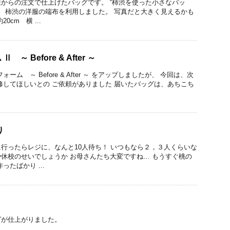
からの注文で仕上げたバッグです。 “柿渋を使った小さなバッ
、 柿渋の洋服の端布を利用しました。 写真だと大きく見えるかも
cm 横 ...
～ Before & After ～
ーム ～ Before & After ～ をアップしましたが、 今回は、次
修してほしいとの ご依頼がありました 届いたバッグは、あちこち
り
行ったらレジに、なんと10人待ち！ いつもなら２，３人くらいな
休校のせいでしょうか お母さんたち大変ですね… もうすぐ桃の
ったばかり ...
グが仕上がりました。