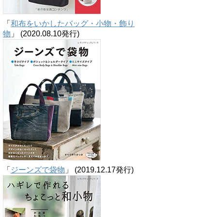
「
和布をいかしたバッグ・小物・飾り
物
」 (2020.08.10発行)
「
ジーンズで袋物
」 (2019.12.17発行)