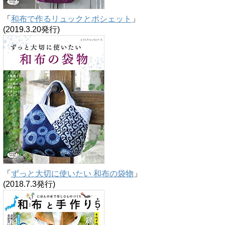
「
和布で作るリュックとポシェット
」
(2019.3.20発行)
「
ずっと大切に使いたい 和布の袋物
」
(2018.7.3発行)