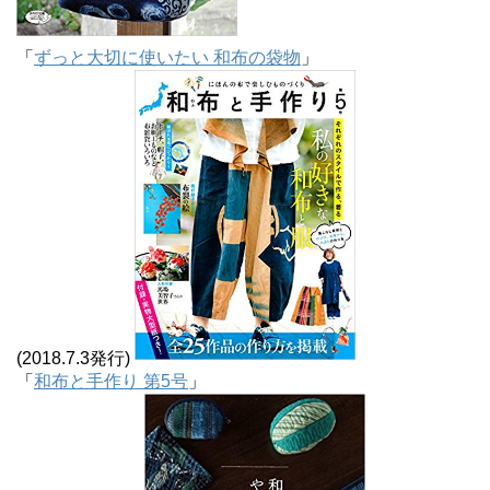
「
ずっと大切に使いたい 和布の袋物
」
(2018.7.3発行)
「
和布と手作り 第5号
」