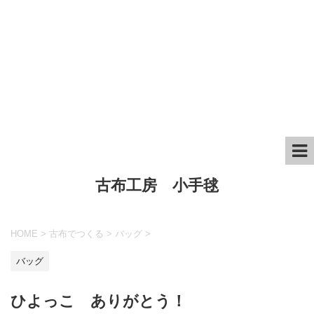
古布工房 小手毬
HOME
>
古布でつくる
>
バッグ
>
バッグ
ひよっこ ありがとう！