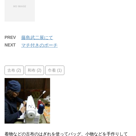
PREV
藤島武二展にて
NEXT
マチ付きのポーチ
古布
和布
巾着
(2)
(2)
(1)
着物などの古布のはぎれを使ってバッグ、小物などを手作りして