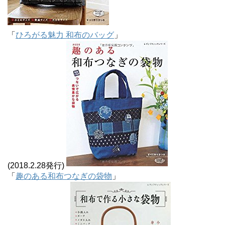
「
ひろがる魅力 和布のバッグ
」
(2018.2.28発行)
「
趣のある和布つなぎの袋物
」