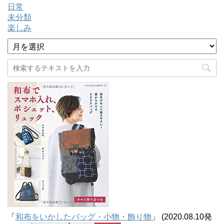
日常
未分類
楽しみ
ア
ー
カ
イ
ブ
「
和布をいかしたバッグ・小物・飾り物
」 (2020.08.10発