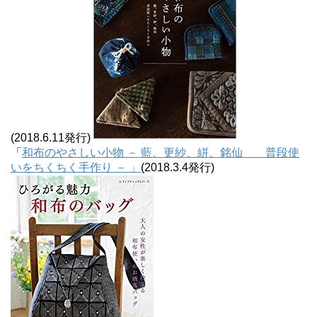
(2018.6.11発行)
「
和布のやさしい小物 － 藍、更紗、絣、銘仙 普段使
いをちくちく手作り － 」
(2018.3.4発行)