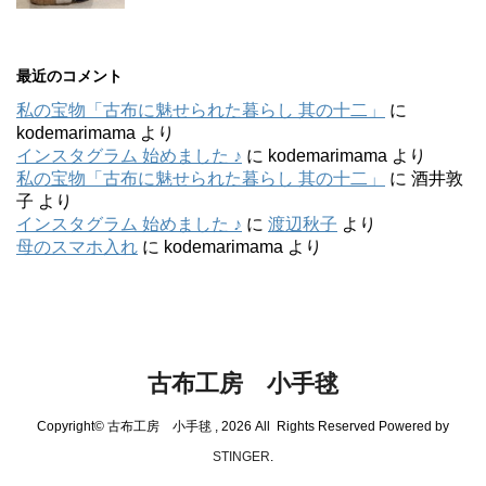
最近のコメント
私の宝物「古布に魅せられた暮らし 其の十二」
に
kodemarimama
より
インスタグラム 始めました ♪
に
kodemarimama
より
私の宝物「古布に魅せられた暮らし 其の十二」
に
酒井敦
子
より
インスタグラム 始めました ♪
に
渡辺秋子
より
母のスマホ入れ
に
kodemarimama
より
古布工房 小手毬
Copyright© 古布工房 小手毬 , 2026 All Rights Reserved Powered by
STINGER
.