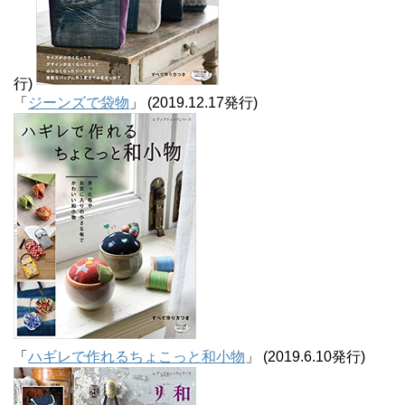
行)
「
ジーンズで袋物
」 (2019.12.17発行)
「
ハギレで作れるちょこっと和小物
」 (2019.6.10発行)