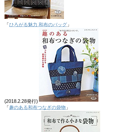
「
ひろがる魅力 和布のバッグ
」
(2018.2.28発行)
「
趣のある和布つなぎの袋物
」