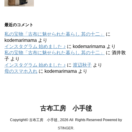
最近のコメント
私の宝物「古布に魅せられた暮らし 其の十二」
に
kodemarimama
より
インスタグラム 始めました ♪
に
kodemarimama
より
私の宝物「古布に魅せられた暮らし 其の十二」
に
酒井敦
子
より
インスタグラム 始めました ♪
に
渡辺秋子
より
母のスマホ入れ
に
kodemarimama
より
古布工房 小手毬
Copyright© 古布工房 小手毬 , 2026 All Rights Reserved Powered by
STINGER
.