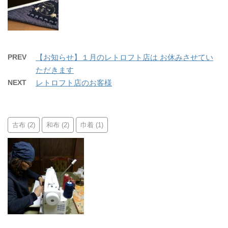
PREV
【お知らせ】１月のレトロフト店は お休みさせてい
ただきます
NEXT
レトロフト店のお客様
古布
和布
巾着
(2)
(2)
(1)