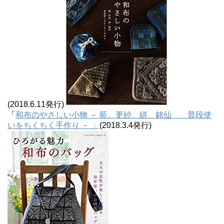
(2018.6.11発行)
「
和布のやさしい小物 － 藍、更紗、絣、銘仙 普段使
いをちくちく手作り － 」
(2018.3.4発行)