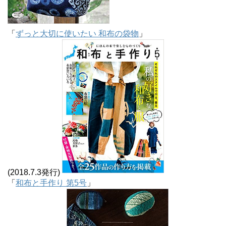
「
ずっと大切に使いたい 和布の袋物
」
(2018.7.3発行)
「
和布と手作り 第5号
」