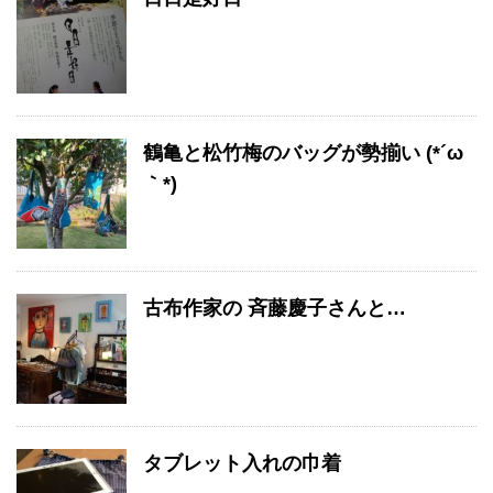
鶴亀と松竹梅のバッグが勢揃い (*´ω
｀*)
古布作家の 斉藤慶子さんと…
タブレット入れの巾着