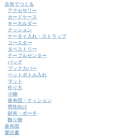
古布でつくる
アクセサリー
カードケース
キーホルダー
クッション
ケータイ入れ・ストラップ
コースター
タペストリー
テーブルセンター
バッグ
ブックカバー
ペットボトル入れ
マット
作り方
小物
座布団・クッション
男性向け
財布・ポーチ
飾り物
座布団
愛読書