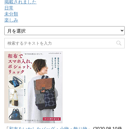
掲載されました
日常
未分類
楽しみ
ア
ー
カ
イ
ブ
「
和布をいかしたバッグ・小物・飾り物
」 (2020.08.10発