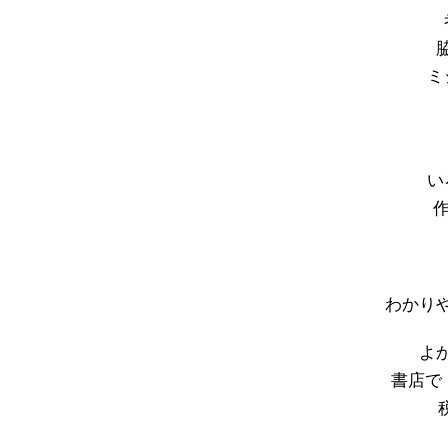
ミ
い
わかり
よ
書店で