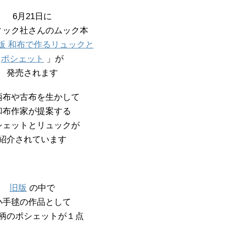
6月21日に
ィック社さんのムック本
版 和布で作るリュックと
ポシェット
」が
発売されます
柄布や古布を生かして
和布作家が提案する
シェットとリュックが
紹介されています
旧版
の中で
小手毬の作品として
柄のポシェットが１点