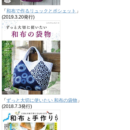
「
和布で作るリュックとポシェット
」
(2019.3.20発行)
「
ずっと大切に使いたい 和布の袋物
」
(2018.7.3発行)