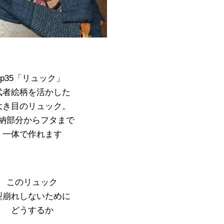
p35「リュック」
武者絵柄を活かした
大き目のリュック。
納部分からフタまで
一体で作れます
このリュック
型崩れしないために
どうするか