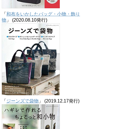
「
和布をいかしたバッグ・小物・飾り
物
」 (2020.08.10発行)
「
ジーンズで袋物
」 (2019.12.17発行)