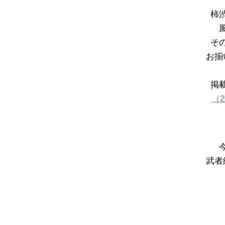
柿
そ
お揃
掲
（2
武者