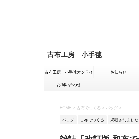
古布工房 小手毬
古布工房 小手毬オンライ
お知らせ
お問い合わせ
ンショップ
HOME
>
古布でつくる
>
バッグ
>
バッグ
古布でつくる
掲載されました