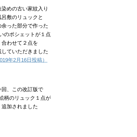
渋染めの古い家紋入り
風呂敷のリュックと
の余った部分で作った
いのポシェットが１点
合わせて２点を
載していただきました
019年2月16日投稿）
今回、この改訂版で
絵柄のリュック１点が
追加されました