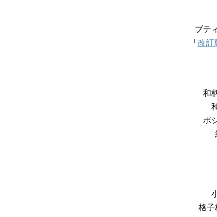
ブテ
「
改訂
和
ポ
格子