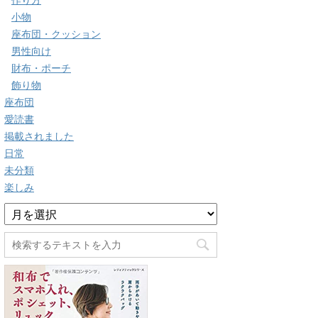
作り方
小物
座布団・クッション
男性向け
財布・ポーチ
飾り物
座布団
愛読書
掲載されました
日常
未分類
楽しみ
ア
ー
カ
イ
ブ