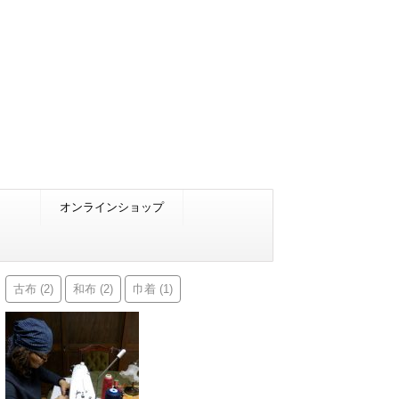
オンラインショップ
古布
和布
巾着
(2)
(2)
(1)