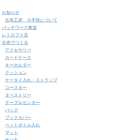
お知らせ
古布工房 小手毬について
パッチワーク教室
レトロフト店
古布でつくる
アクセサリー
カードケース
キーホルダー
クッション
ケータイ入れ・ストラップ
コースター
タペストリー
テーブルセンター
バッグ
ブックカバー
ペットボトル入れ
マット