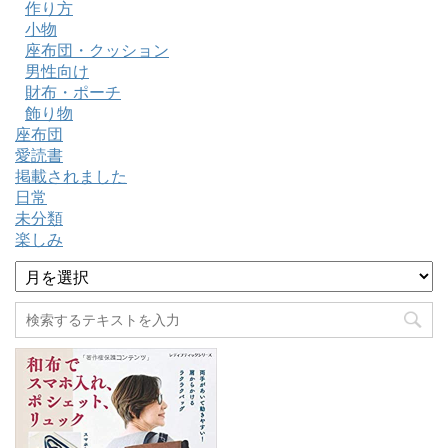
作り方
小物
座布団・クッション
男性向け
財布・ポーチ
飾り物
座布団
愛読書
掲載されました
日常
未分類
楽しみ
ア
ー
カ
イ
ブ