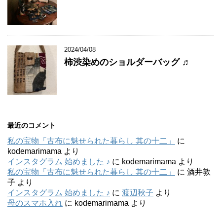
2024/04/08
柿渋染めのショルダーバッグ ♬
最近のコメント
私の宝物「古布に魅せられた暮らし 其の十二」
に
kodemarimama
より
インスタグラム 始めました ♪
に
kodemarimama
より
私の宝物「古布に魅せられた暮らし 其の十二」
に
酒井敦
子
より
インスタグラム 始めました ♪
に
渡辺秋子
より
母のスマホ入れ
に
kodemarimama
より