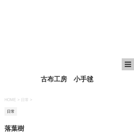
古布工房 小手毬
HOME
>
日常
>
日常
落葉樹