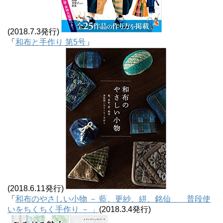
(2018.7.3発行)
「
和布と手作り 第5号
」
(2018.6.11発行)
「
和布のやさしい小物 － 藍、更紗、絣、銘仙 普段使
いをちくちく手作り － 」
(2018.3.4発行)