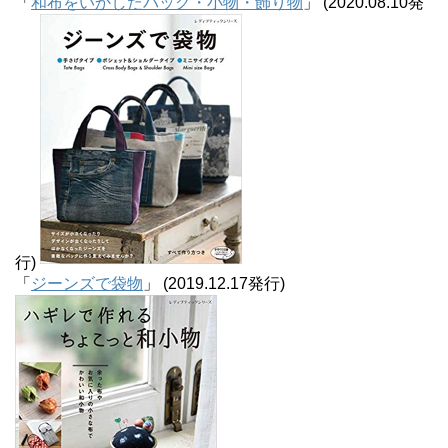
「
和布をいかしたバッグ・小物・飾り物
」 (2020.08.10発
行)
「
ジーンズで袋物
」 (2019.12.17発行)