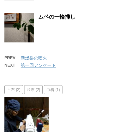
ムベの一輪挿し
PREV
新燃岳の噴火
NEXT
第一回アンケート
古布
和布
巾着
(2)
(2)
(1)