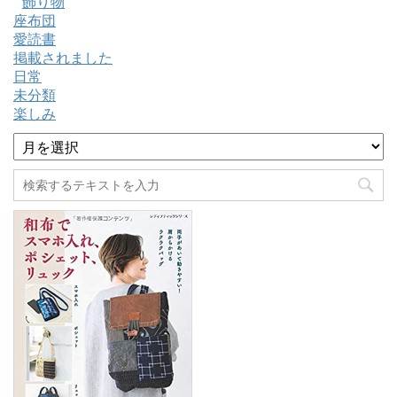
飾り物
座布団
愛読書
掲載されました
日常
未分類
楽しみ
ア
ー
カ
イ
ブ