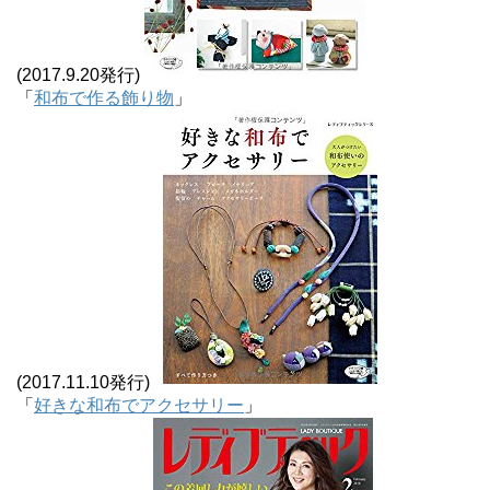
(2017.9.20発行)
「
和布で作る飾り物
」
(2017.11.10発行)
「
好きな和布でアクセサリー
」