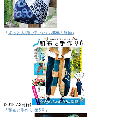
「
ずっと大切に使いたい 和布の袋物
」
(2018.7.3発行)
「
和布と手作り 第5号
」