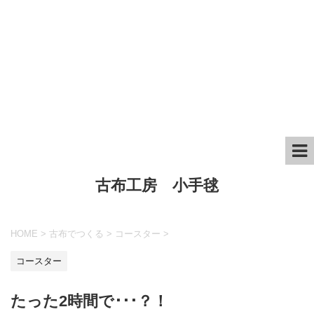
古布工房 小手毬
HOME
>
古布でつくる
>
コースター
>
コースター
たった2時間で･･･？！