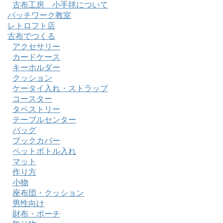
古布工房 小手毬について
パッチワーク教室
レトロフト店
古布でつくる
アクセサリー
カードケース
キーホルダー
クッション
ケータイ入れ・ストラップ
コースター
タペストリー
テーブルセンター
バッグ
ブックカバー
ペットボトル入れ
マット
作り方
小物
座布団・クッション
男性向け
財布・ポーチ