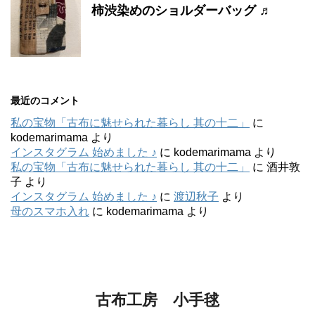
柿渋染めのショルダーバッグ ♬
最近のコメント
私の宝物「古布に魅せられた暮らし 其の十二」
に
kodemarimama
より
インスタグラム 始めました ♪
に
kodemarimama
より
私の宝物「古布に魅せられた暮らし 其の十二」
に
酒井敦
子
より
インスタグラム 始めました ♪
に
渡辺秋子
より
母のスマホ入れ
に
kodemarimama
より
古布工房 小手毬