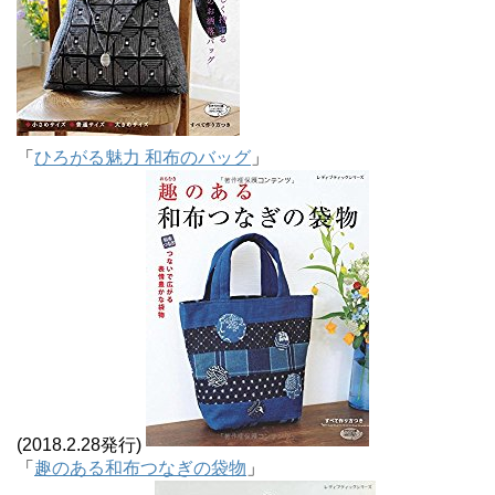
「
ひろがる魅力 和布のバッグ
」
(2018.2.28発行)
「
趣のある和布つなぎの袋物
」