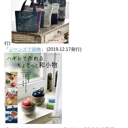
行)
「
ジーンズで袋物
」 (2019.12.17発行)