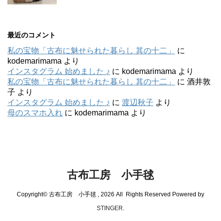
最近のコメント
私の宝物「古布に魅せられた暮らし 其の十二」
に
kodemarimama
より
インスタグラム 始めました ♪
に
kodemarimama
より
私の宝物「古布に魅せられた暮らし 其の十二」
に
酒井敦
子
より
インスタグラム 始めました ♪
に
渡辺秋子
より
母のスマホ入れ
に
kodemarimama
より
古布工房 小手毬
Copyright© 古布工房 小手毬 , 2026 All Rights Reserved Powered by
STINGER
.