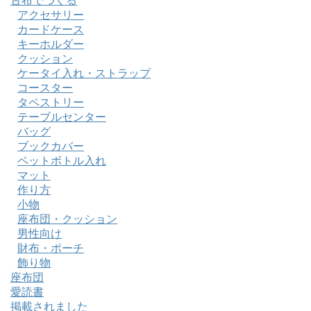
古布でつくる
アクセサリー
カードケース
キーホルダー
クッション
ケータイ入れ・ストラップ
コースター
タペストリー
テーブルセンター
バッグ
ブックカバー
ペットボトル入れ
マット
作り方
小物
座布団・クッション
男性向け
財布・ポーチ
飾り物
座布団
愛読書
掲載されました