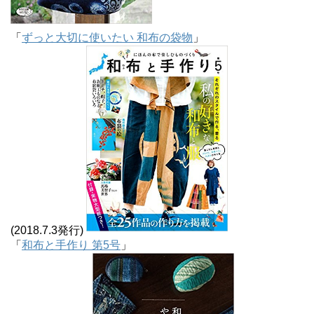
「
ずっと大切に使いたい 和布の袋物
」
(2018.7.3発行)
「
和布と手作り 第5号
」