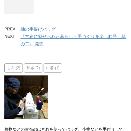
PREV
紬の手提げバッグ
NEXT
『古布に魅せられた暮らし－手づくりを楽しむ号 其
の二』 発売
古布
和布
巾着
(2)
(2)
(1)
着物などの古布のはぎれを使ってバッグ、小物などを手作りして