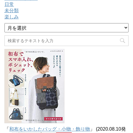
日常
未分類
楽しみ
ア
ー
カ
イ
ブ
「
和布をいかしたバッグ・小物・飾り物
」 (2020.08.10発