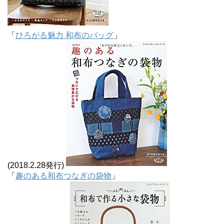
「
ひろがる魅力 和布のバッグ
」
(2018.2.28発行)
「
趣のある和布つなぎの袋物
」