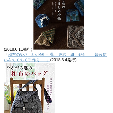
(2018.6.11発行)
「
和布のやさしい小物 － 藍、更紗、絣、銘仙 普段使
いをちくちく手作り － 」
(2018.3.4発行)