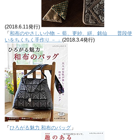
(2018.6.11発行)
「
和布のやさしい小物 － 藍、更紗、絣、銘仙 普段使
いをちくちく手作り － 」
(2018.3.4発行)
「
ひろがる魅力 和布のバッグ
」