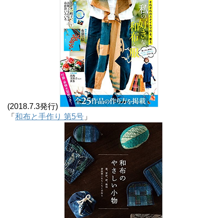
(2018.7.3発行)
「
和布と手作り 第5号
」