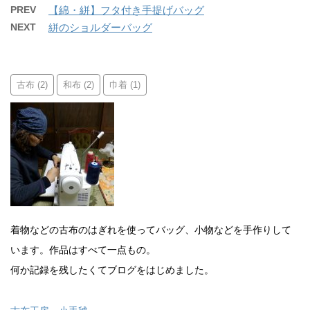
PREV
【綿・絣】フタ付き手提げバッグ
NEXT
絣のショルダーバッグ
古布
和布
巾着
(2)
(2)
(1)
着物などの古布のはぎれを使ってバッグ、小物などを手作りして
います。作品はすべて一点もの。
何か記録を残したくてブログをはじめました。