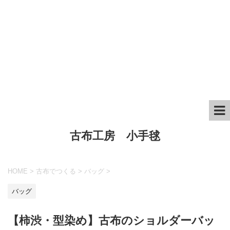
古布工房 小手毬
HOME
>
古布でつくる
>
バッグ
>
バッグ
【柿渋・型染め】古布のショルダーバッ