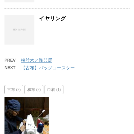
イヤリング
PREV
桜並木と陶芸展
NEXT
【古布】バッグコースター
古布
和布
巾着
(2)
(2)
(1)