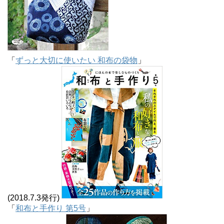
「
ずっと大切に使いたい 和布の袋物
」
(2018.7.3発行)
「
和布と手作り 第5号
」