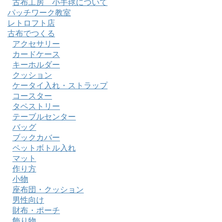
古布工房 小手毬について
パッチワーク教室
レトロフト店
古布でつくる
アクセサリー
カードケース
キーホルダー
クッション
ケータイ入れ・ストラップ
コースター
タペストリー
テーブルセンター
バッグ
ブックカバー
ペットボトル入れ
マット
作り方
小物
座布団・クッション
男性向け
財布・ポーチ
飾り物