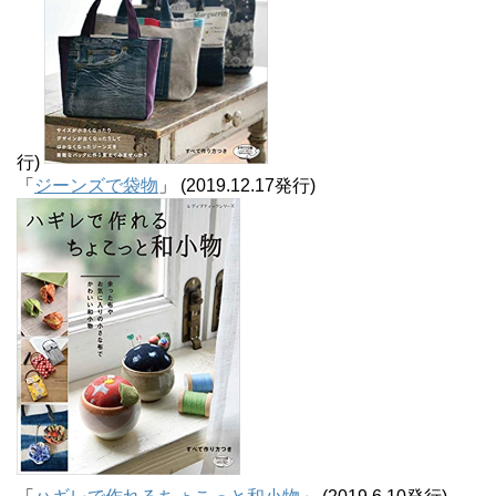
行)
「
ジーンズで袋物
」 (2019.12.17発行)