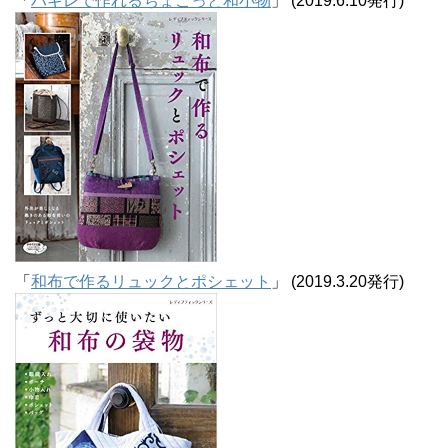
「
ハギレで作れるちょこっと和小物
」 (2019.6.10発行)
「
和布で作るリュックとポシェット
」 (2019.3.20発行)