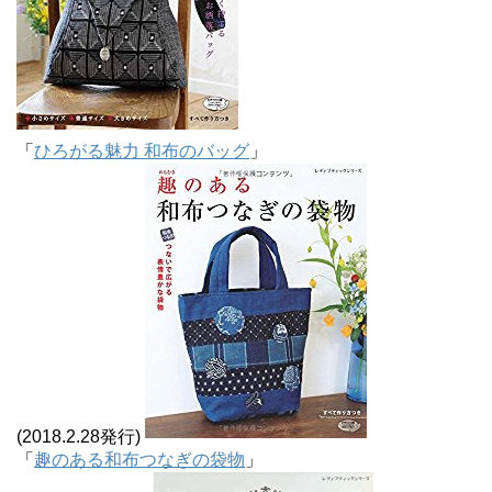
「
ひろがる魅力 和布のバッグ
」
(2018.2.28発行)
「
趣のある和布つなぎの袋物
」