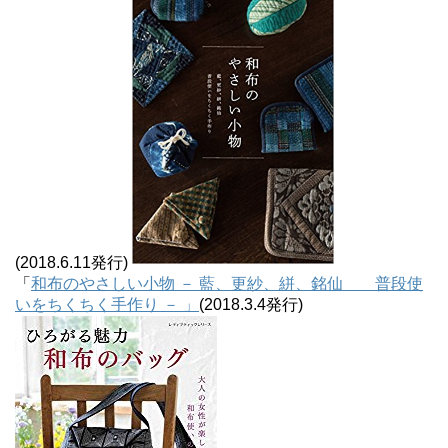
(2018.6.11発行)
「
和布のやさしい小物 － 藍、更紗、絣、銘仙 普段使
いをちくちく手作り － 」
(2018.3.4発行)