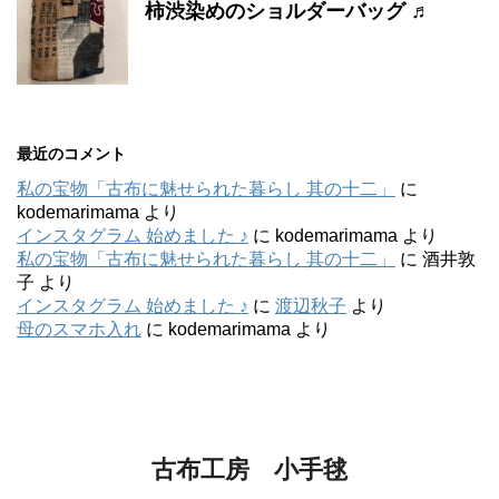
柿渋染めのショルダーバッグ ♬
最近のコメント
私の宝物「古布に魅せられた暮らし 其の十二」
に
kodemarimama
より
インスタグラム 始めました ♪
に
kodemarimama
より
私の宝物「古布に魅せられた暮らし 其の十二」
に
酒井敦
子
より
インスタグラム 始めました ♪
に
渡辺秋子
より
母のスマホ入れ
に
kodemarimama
より
古布工房 小手毬