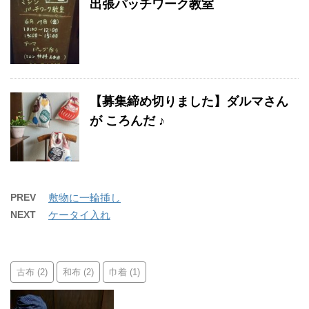
出張パッチワーク教室
【募集締め切りました】ダルマさん
が ころんだ ♪
PREV
敷物に一輪挿し
NEXT
ケータイ入れ
古布
和布
巾着
(2)
(2)
(1)