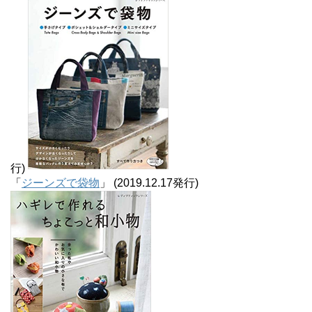
行)
「
ジーンズで袋物
」 (2019.12.17発行)