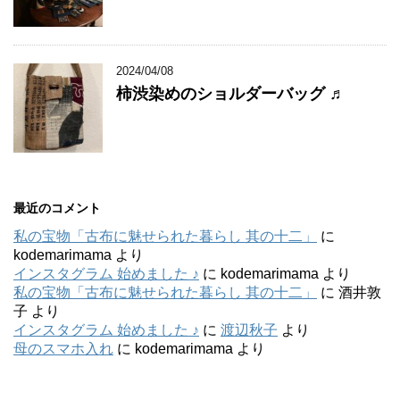
2024/04/08
柿渋染めのショルダーバッグ ♬
最近のコメント
私の宝物「古布に魅せられた暮らし 其の十二」
に
kodemarimama
より
インスタグラム 始めました ♪
に
kodemarimama
より
私の宝物「古布に魅せられた暮らし 其の十二」
に
酒井敦
子
より
インスタグラム 始めました ♪
に
渡辺秋子
より
母のスマホ入れ
に
kodemarimama
より