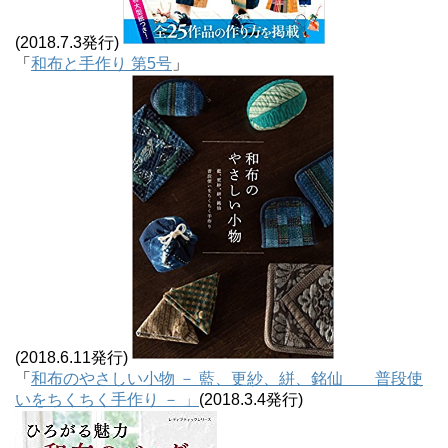
(2018.7.3発行)
「
和布と手作り 第5号
」
(2018.6.11発行)
「
和布のやさしい小物 － 藍、更紗、絣、銘仙 普段使
いをちくちく手作り － 」
(2018.3.4発行)