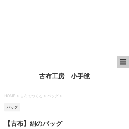
古布工房 小手毬
HOME
>
古布でつくる
>
バッグ
>
バッグ
【古布】絹のバッグ