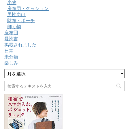
小物
座布団・クッション
男性向け
財布・ポーチ
飾り物
座布団
愛読書
掲載されました
日常
未分類
楽しみ
ア
ー
カ
イ
ブ