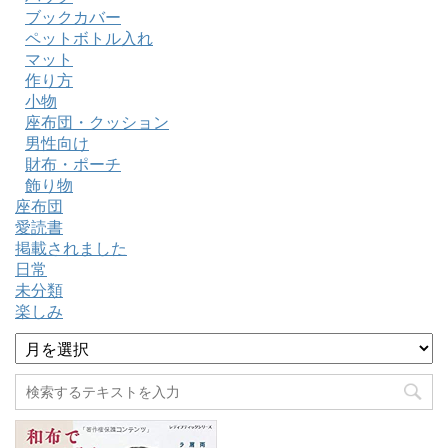
ブックカバー
ペットボトル入れ
マット
作り方
小物
座布団・クッション
男性向け
財布・ポーチ
飾り物
座布団
愛読書
掲載されました
日常
未分類
楽しみ
ア
ー
カ
イ
ブ