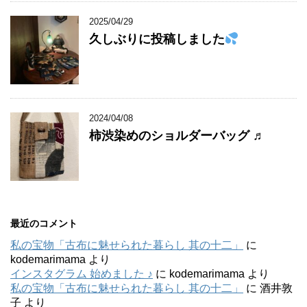
2025/04/29
久しぶりに投稿しました
2024/04/08
柿渋染めのショルダーバッグ ♬
最近のコメント
私の宝物「古布に魅せられた暮らし 其の十二」
に
kodemarimama
より
インスタグラム 始めました ♪
に
kodemarimama
より
私の宝物「古布に魅せられた暮らし 其の十二」
に
酒井敦
子
より