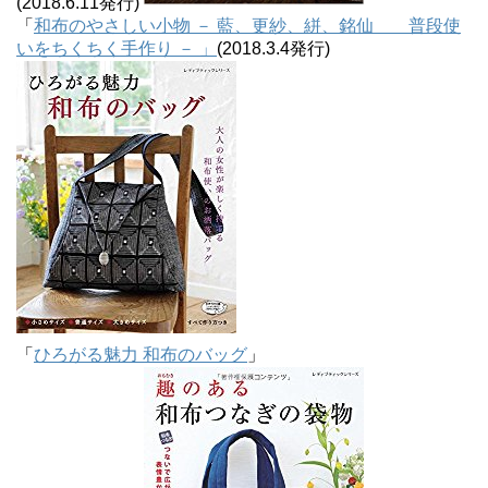
(2018.6.11発行)
「
和布のやさしい小物 － 藍、更紗、絣、銘仙 普段使
いをちくちく手作り － 」
(2018.3.4発行)
「
ひろがる魅力 和布のバッグ
」