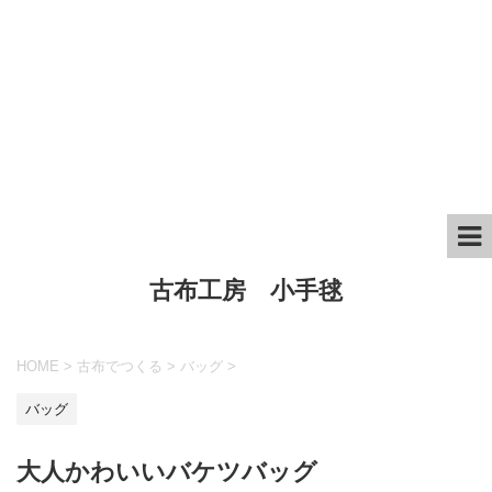
古布工房 小手毬
HOME
>
古布でつくる
>
バッグ
>
バッグ
大人かわいいバケツバッグ