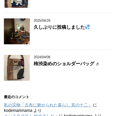
2025/04/29
久しぶりに投稿しました
2024/04/08
柿渋染めのショルダーバッグ ♬
最近のコメント
私の宝物「古布に魅せられた暮らし 其の十二」
に
kodemarimama
より
インスタグラム 始めました ♪
に
kodemarimama
より