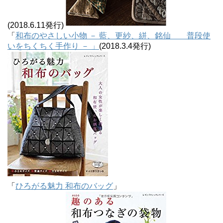
(2018.6.11発行)
「
和布のやさしい小物 － 藍、更紗、絣、銘仙 普段使
いをちくちく手作り － 」
(2018.3.4発行)
「
ひろがる魅力 和布のバッグ
」