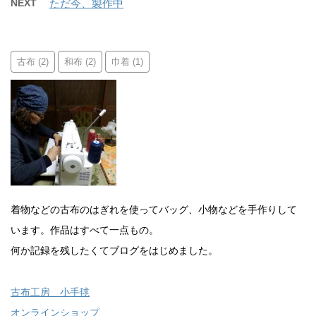
NEXT
ただ今、製作中
古布
和布
巾着
(2)
(2)
(1)
着物などの古布のはぎれを使ってバッグ、小物などを手作りして
います。作品はすべて一点もの。
何か記録を残したくてブログをはじめました。
古布工房 小手毬
オンラインショップ