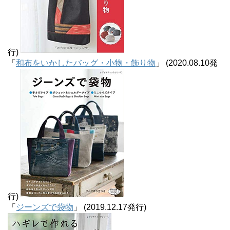
行)
「
和布をいかしたバッグ・小物・飾り物
」 (2020.08.10発
行)
「
ジーンズで袋物
」 (2019.12.17発行)