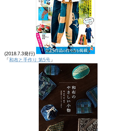
(2018.7.3発行)
「
和布と手作り 第5号
」