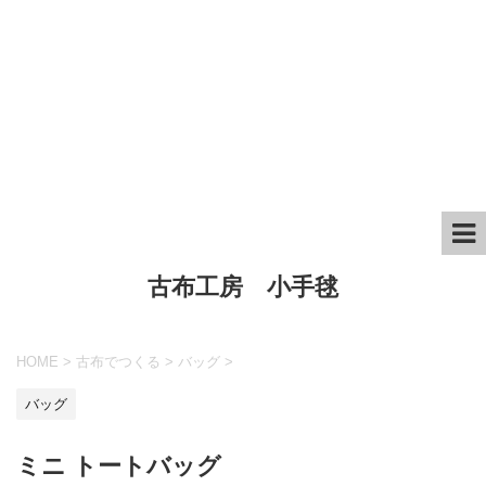
古布工房 小手毬
HOME
>
古布でつくる
>
バッグ
>
バッグ
ミニ トートバッグ