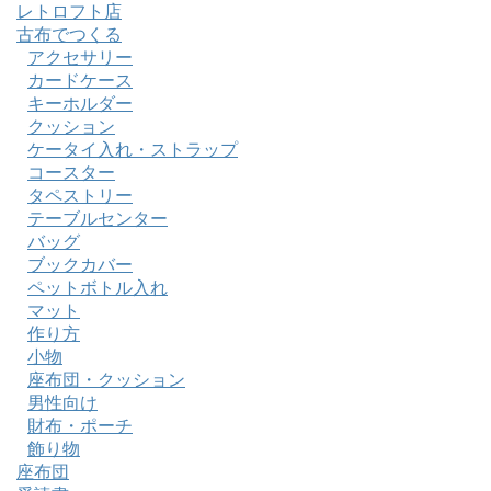
レトロフト店
古布でつくる
アクセサリー
カードケース
キーホルダー
クッション
ケータイ入れ・ストラップ
コースター
タペストリー
テーブルセンター
バッグ
ブックカバー
ペットボトル入れ
マット
作り方
小物
座布団・クッション
男性向け
財布・ポーチ
飾り物
座布団