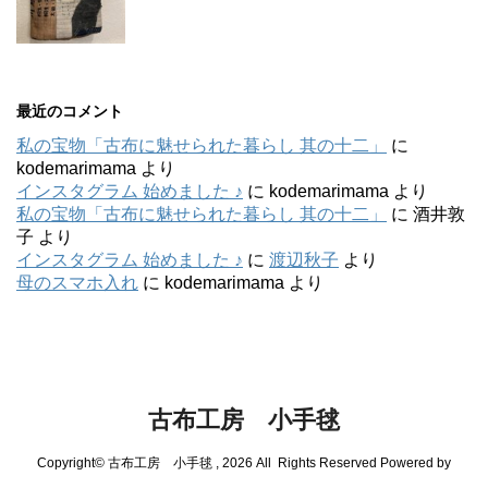
最近のコメント
私の宝物「古布に魅せられた暮らし 其の十二」
に
kodemarimama
より
インスタグラム 始めました ♪
に
kodemarimama
より
私の宝物「古布に魅せられた暮らし 其の十二」
に
酒井敦
子
より
インスタグラム 始めました ♪
に
渡辺秋子
より
母のスマホ入れ
に
kodemarimama
より
古布工房 小手毬
Copyright© 古布工房 小手毬 , 2026 All Rights Reserved Powered by