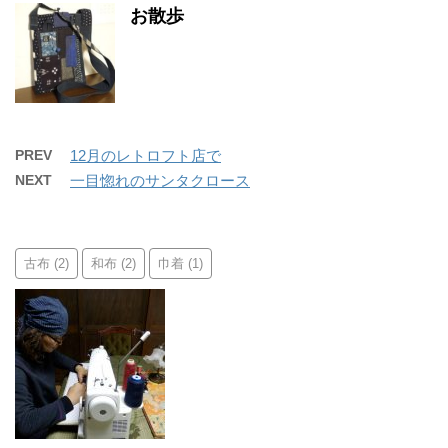
お散歩
PREV
12月のレトロフト店で
NEXT
一目惚れのサンタクロース
古布
和布
巾着
(2)
(2)
(1)