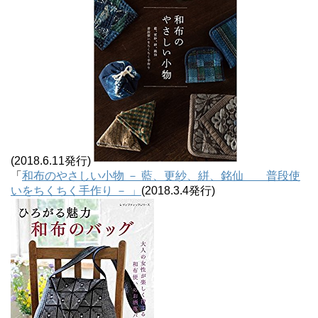
(2018.6.11発行)
「
和布のやさしい小物 － 藍、更紗、絣、銘仙 普段使
いをちくちく手作り － 」
(2018.3.4発行)