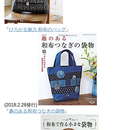
「
ひろがる魅力 和布のバッグ
」
(2018.2.28発行)
「
趣のある和布つなぎの袋物
」