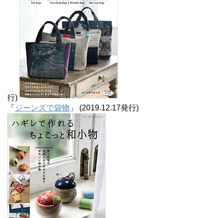
行)
「
ジーンズで袋物
」 (2019.12.17発行)