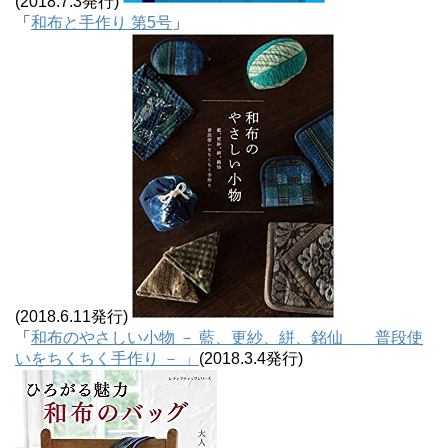
(2018.7.3発行)
「
和布と手作り 第5号
」
(2018.6.11発行)
「
和布のやさしい小物 － 藍、更紗、絣、銘仙 普段使
いをちくちく手作り － 」
(2018.3.4発行)