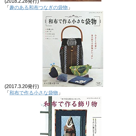
(2018.2.28発行)
「
趣のある和布つなぎの袋物
」
(2017.3.20発行)
「
和布で作る小さな袋物
」