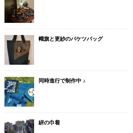
幟旗と更紗のバケツバッグ
同時進行で制作中 ♪
絣の巾着