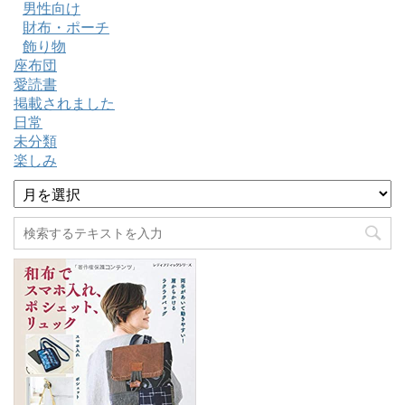
男性向け
財布・ポーチ
飾り物
座布団
愛読書
掲載されました
日常
未分類
楽しみ
ア
ー
カ
イ
ブ