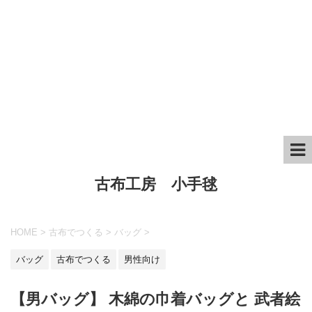
古布工房 小手毬
HOME
>
古布でつくる
>
バッグ
>
バッグ
古布でつくる
男性向け
【男バッグ】 木綿の巾着バッグと 武者絵