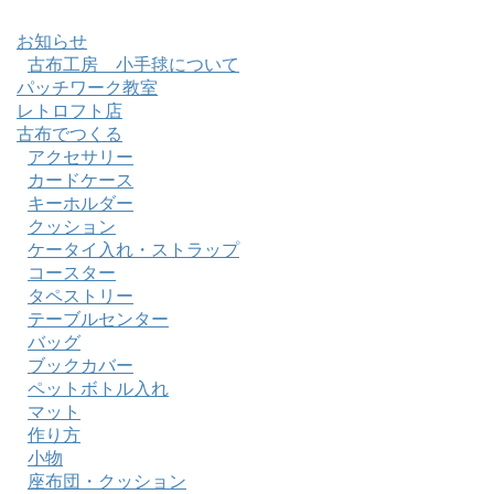
お知らせ
古布工房 小手毬について
パッチワーク教室
レトロフト店
古布でつくる
アクセサリー
カードケース
キーホルダー
クッション
ケータイ入れ・ストラップ
コースター
タペストリー
テーブルセンター
バッグ
ブックカバー
ペットボトル入れ
マット
作り方
小物
座布団・クッション