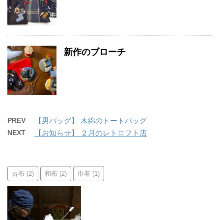
新作のブローチ
PREV
【男バッグ】 木綿のトートバッグ
NEXT
【お知らせ】 ２月のレトロフト店
古布
和布
巾着
(2)
(2)
(1)