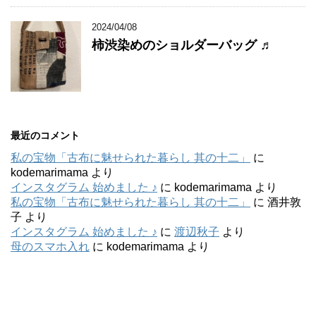
2024/04/08
柿渋染めのショルダーバッグ ♬
最近のコメント
私の宝物「古布に魅せられた暮らし 其の十二」
に
kodemarimama
より
インスタグラム 始めました ♪
に
kodemarimama
より
私の宝物「古布に魅せられた暮らし 其の十二」
に
酒井敦
子
より
インスタグラム 始めました ♪
に
渡辺秋子
より
母のスマホ入れ
に
kodemarimama
より