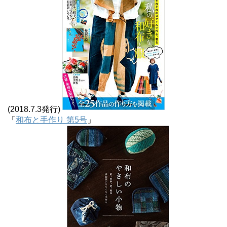
(2018.7.3発行)
「
和布と手作り 第5号
」