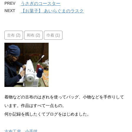
PREV
うさぎのコースター
NEXT
【お菓子】 あいらぐまのラスク
古布
和布
巾着
(2)
(2)
(1)
着物などの古布のはぎれを使ってバッグ、小物などを手作りして
います。作品はすべて一点もの。
何か記録を残したくてブログをはじめました。
古布工房 小手毬