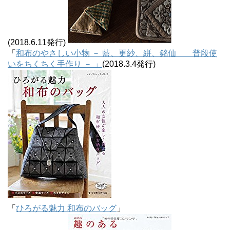
(2018.6.11発行)
「
和布のやさしい小物 － 藍、更紗、絣、銘仙 普段使
いをちくちく手作り － 」
(2018.3.4発行)
「
ひろがる魅力 和布のバッグ
」