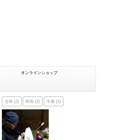
オンラインショップ
古布
和布
巾着
(2)
(2)
(1)