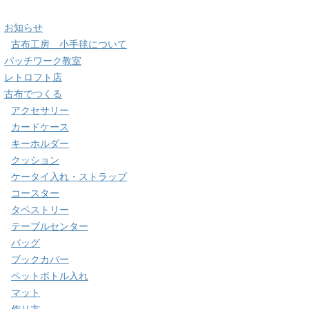
お知らせ
古布工房 小手毬について
パッチワーク教室
レトロフト店
古布でつくる
アクセサリー
カードケース
キーホルダー
クッション
ケータイ入れ・ストラップ
コースター
タペストリー
テーブルセンター
バッグ
ブックカバー
ペットボトル入れ
マット