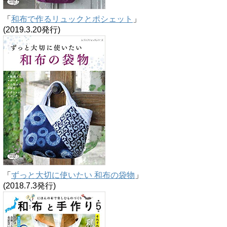
「
和布で作るリュックとポシェット
」
(2019.3.20発行)
「
ずっと大切に使いたい 和布の袋物
」
(2018.7.3発行)