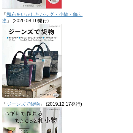
「
和布をいかしたバッグ・小物・飾り
物
」 (2020.08.10発行)
「
ジーンズで袋物
」 (2019.12.17発行)