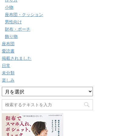
作り方
小物
座布団・クッション
男性向け
財布・ポーチ
飾り物
座布団
愛読書
掲載されました
日常
未分類
楽しみ
ア
ー
カ
イ
ブ