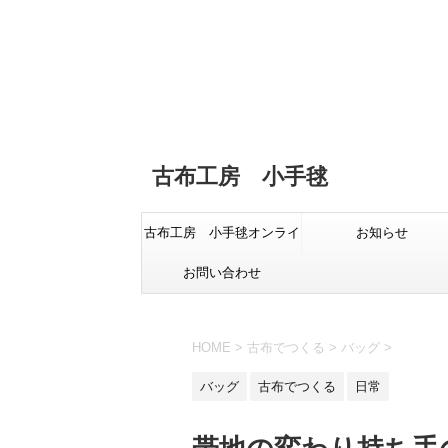
古布工房 小手毬
古布工房 小手毬オンライ
お知らせ
お問い合わせ
ンショップ
HOME
>
古布でつくる
>
バッグ
>
バッグ
古布でつくる
日常