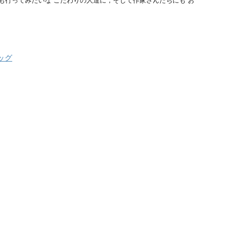
行ってみたいな こだわりの人達に，そして作家さんたちにも お
ッグ