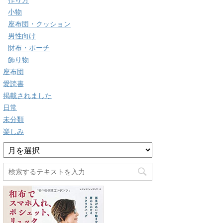
作り方
小物
座布団・クッション
男性向け
財布・ポーチ
飾り物
座布団
愛読書
掲載されました
日常
未分類
楽しみ
ア
ー
カ
イ
ブ