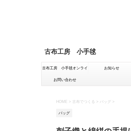
古布工房 小手毬
古布工房 小手毬オンライ
お知らせ
お問い合わせ
ンショップ
HOME
>
古布でつくる
>
バッグ
>
バッグ