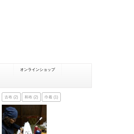
オンラインショップ
古布
和布
巾着
(2)
(2)
(1)