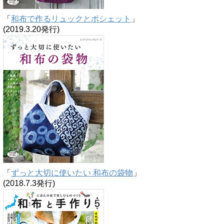
「
和布で作るリュックとポシェット
」
(2019.3.20発行)
「
ずっと大切に使いたい 和布の袋物
」
(2018.7.3発行)