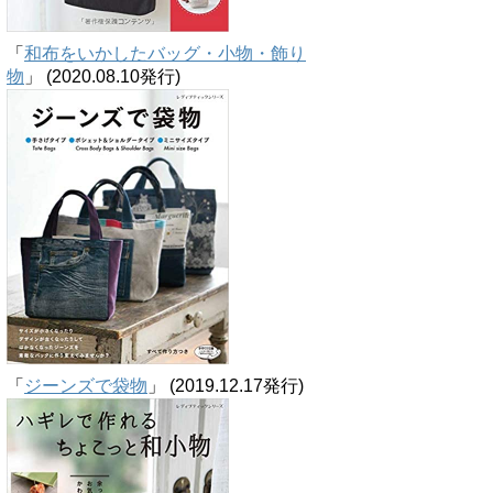
「
和布をいかしたバッグ・小物・飾り
物
」 (2020.08.10発行)
「
ジーンズで袋物
」 (2019.12.17発行)