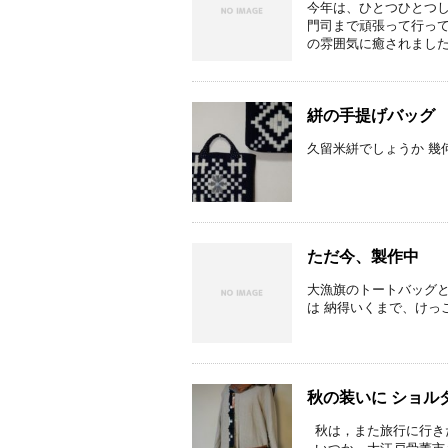
今年は、ひとつひとつし
門司まで頑張って行って
の雰囲気に癒されました。
絣の手提げバッグ
久留米絣でしょうか 幾
ただ今、製作中
大漁旗のトートバッグと
は 納得いくまで、けっこ
秋の装いに ショル
秋は，また旅行に行きた