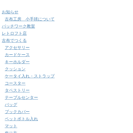
お知らせ
古布工房 小手毬について
パッチワーク教室
レトロフト店
古布でつくる
アクセサリー
カードケース
キーホルダー
クッション
ケータイ入れ・ストラップ
コースター
タペストリー
テーブルセンター
バッグ
ブックカバー
ペットボトル入れ
マット