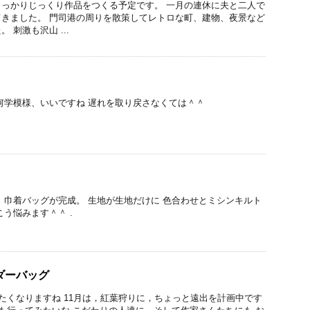
っかりじっくり作品をつくる予定です。 一月の連休に夫と二人で
きました。 門司港の周りを散策してレトロな町、建物、夜景など
 刺激も沢山 ...
何学模様、いいですね 遅れを取り戻さなくては＾＾
 巾着バッグが完成。 生地が生地だけに 色合わせとミシンキルト
う悩みます＾＾ .
ダーバッグ
くなりますね 11月は，紅葉狩りに，ちょっと遠出を計画中です