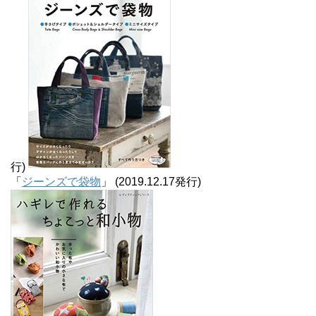
行)
「
ジーンズで袋物
」 (2019.12.17発行)