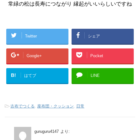
常緑の松は長寿につながり 縁起がいいらしいですね
Twitter
シェア
Google+
Pocket
B!
はてブ
LINE
-
古布でつくる
,
座布団・クッション
,
日常
guruguru4147
より: