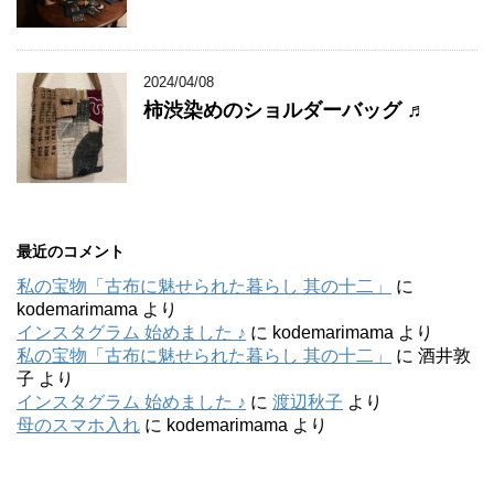
2024/04/08
柿渋染めのショルダーバッグ ♬
最近のコメント
私の宝物「古布に魅せられた暮らし 其の十二」
に
kodemarimama
より
インスタグラム 始めました ♪
に
kodemarimama
より
私の宝物「古布に魅せられた暮らし 其の十二」
に
酒井敦
子
より
インスタグラム 始めました ♪
に
渡辺秋子
より
母のスマホ入れ
に
kodemarimama
より