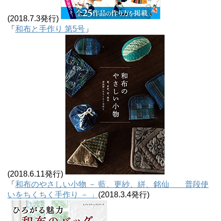
(2018.7.3発行)
「
和布と手作り 第5号
」
(2018.6.11発行)
「
和布のやさしい小物 － 藍、更紗、絣、銘仙 普段使
いをちくちく手作り － 」
(2018.3.4発行)