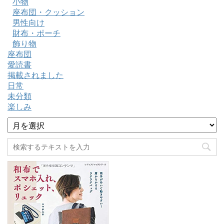
小物
座布団・クッション
男性向け
財布・ポーチ
飾り物
座布団
愛読書
掲載されました
日常
未分類
楽しみ
ア
ー
カ
イ
ブ