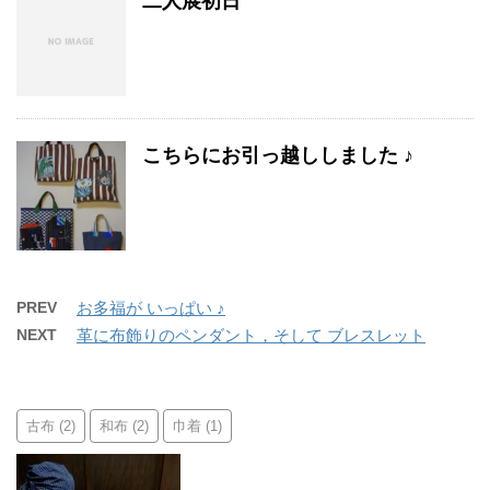
二人展初日
こちらにお引っ越ししました ♪
PREV
お多福が いっぱい ♪
NEXT
革に布飾りのペンダント，そして ブレスレット
古布
和布
巾着
(2)
(2)
(1)