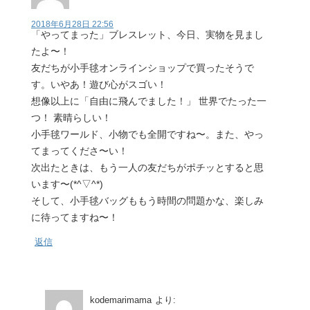
2018年6月28日 22:56
「やってまった」ブレスレット、今日、実物を見まし
たよ〜！
友だちが小手毬オンラインショップで買ったそうで
す。いやあ！遊び心がスゴい！
想像以上に「自由に飛んでました！」 世界でたった一
つ！ 素晴らしい！
小手毬ワールド、小物でも全開ですね〜。また、やっ
てまってくださ〜い！
次出たときは、もう一人の友だちがポチッとすると思
います〜(*^▽^*)
そして、小手毬バッグももう時間の問題かな、楽しみ
に待ってますね〜！
返信
kodemarimama
より: