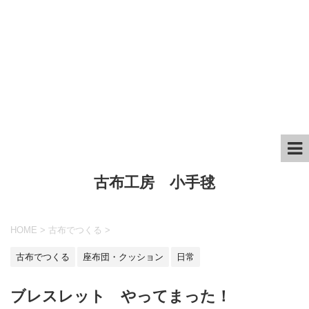
古布工房 小手毬
HOME
>
古布でつくる
>
古布でつくる
座布団・クッション
日常
ブレスレット やってまった！